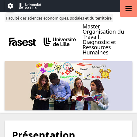
Accéder au menu principal
Accéder au contenu
M
Paramétrage
Faculté des sciences économiques, sociales et du territoire
Master
Organisation du
Travail,
Diagnostic et
Ressources
Humaines
Présentation